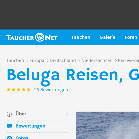
Tauchen
Galerie
Foren
Tauchen
Europa
Deutschland
Niedersachsen
Reisevera
Beluga Reisen, 
26 Bewertungen
Über
Bewertungen
Fotos