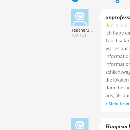
unprofess
Taucher338922
Ich habe ei
700 TGs
Tauchsafar
war es auch
Informatio
Informatio
schlichtweg
die lokalen
dann herau
aus, als au
Mehr lese
Hauptsac