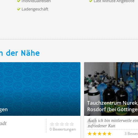
Individualreisen
Last Minute Angebote
Ladengeschäft
n der Nähe
Tauchzentrum Nurek
ngen
Rosdorf (bei Göttinge
Auch ich bin mittlerweile ein
adt
zufriedener Kun
0 Bewertungen
3 Bewe