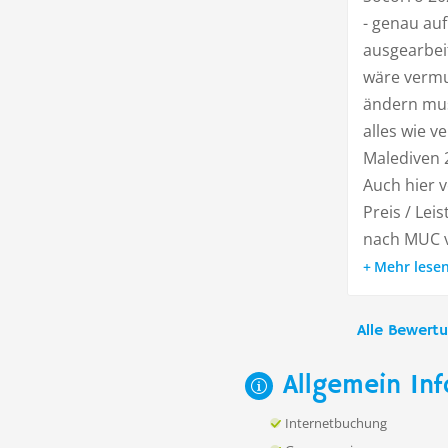
- genau au
ausgearbei
wäre vermu
ändern mus
alles wie v
Malediven 
Auch hier v
Preis / Lei
nach MUC ve
Mehr lese
Alle Bewert
Allgemein Inf
Internetbuchung