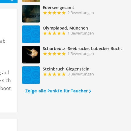
Edersee gesamt
2 Bewertungen
Olympiabad, München
1 Bewertungen
rab
Scharbeutz -Seebrücke, Lübecker Bucht
1 Bewertungen
Steinbruch Giegenstein
g auf
3 Bewertungen
 sich
iboot
Zeige alle Punkte für Taucher