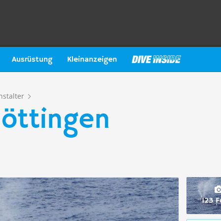
Ausrüstung
Kleinanzeigen
nstalter
Göttingen
123 F