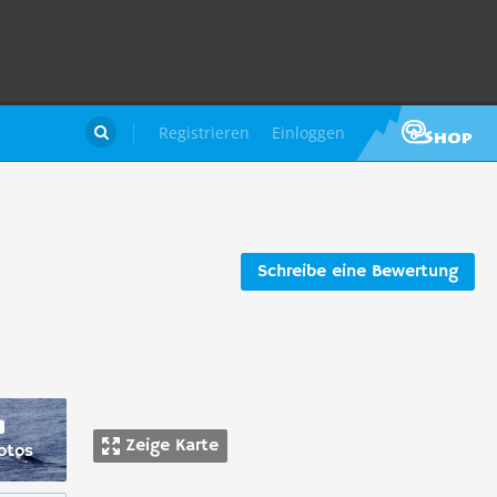
Registrieren
Einloggen

Schreibe eine Bewertung
Zeige Karte
otos