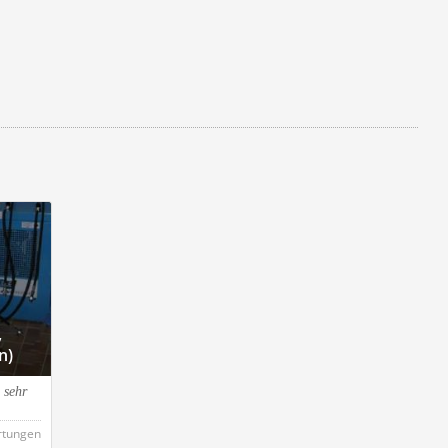
,
n)
 sehr
rtungen