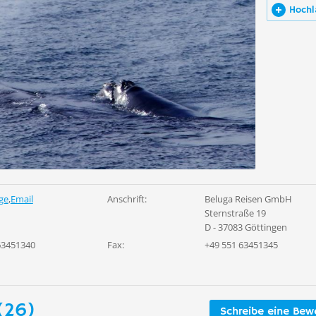
Hochl
ge
,
Email
Anschrift:
Beluga Reisen GmbH
Sternstraße 19
D - 37083 Göttingen
63451340
Fax:
+49 551 63451345
(26)
Schreibe eine Bew