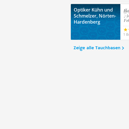
Optiker Kühn und
Hal
Schmelzer, Nörten-
;-)
Fe
Hardenberg
1 B
Zeige alle Tauchbasen