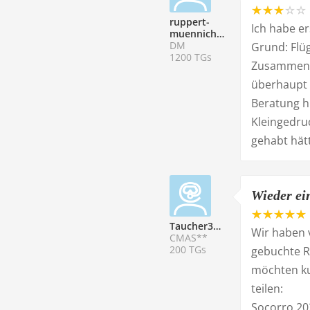
ruppert-
Ich habe er
muennich@web.de
DM
Grund: Flüg
1200 TGs
Zusammenst
überhaupt n
Beratung h
Kleingedruc
gehabt hät
Wieder ei
Taucher333064
Wir haben v
CMAS**
200 TGs
gebuchte R
möchten ku
teilen:
Socorro 20