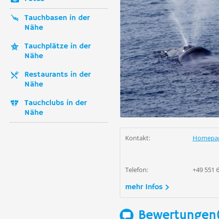
Tauchbasen in der
Nähe
Tauchplätze in der
Nähe
Restaurants in der
Nähe
Tauchclubs in der
Nähe
Kontakt:
Homepa
Telefon:
+49 551 
mehr Infos
Bewertungen