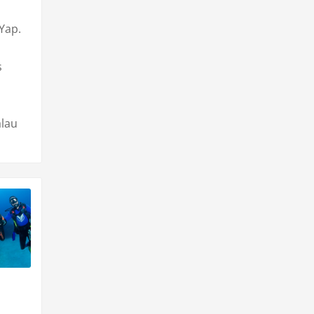
Yap.
s
alau