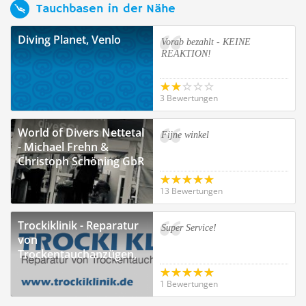
Tauchbasen in der Nähe
Diving Planet, Venlo
Vorab bezahlt - KEINE
REAKTION!
3 Bewertungen
World of Divers Nettetal
Fijne winkel
- Michael Frehn &
Christoph Schöning GbR
13 Bewertungen
Trockiklinik - Reparatur
Super Service!
von
Trockentauchanzügen,
Viersen
1 Bewertungen