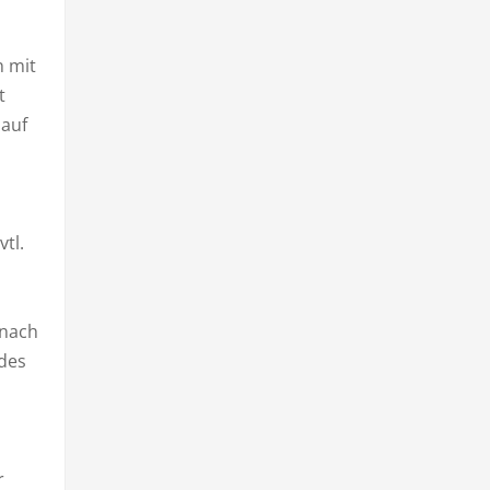
n mit
t
 auf
tl.
 nach
 des
r