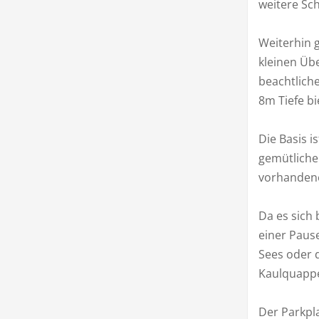
weitere Sc
Weiterhin g
kleinen Üb
beachtliche
8m Tiefe bi
Die Basis i
gemütliche
vorhanden
Da es sich 
einer Paus
Sees oder d
Kaulquappe
Der Parkpla