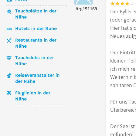
Jörg151169
Tauchplätze in der
Der Eyller 
Nähe
(oder gera
Hier hat s
Hotels in der Nähe
Neues aufg
Restaurants in der
Nähe
Der Eintrit
Tauchclubs in der
kleinen Tei
Nähe
ich mich r
Reiseveranstalter in
Weiterhin 
der Nähe
sanitären 
Fluglinien in der
Nähe
Für uns Ta
Uferbereic
Der See ist
gefunden), 