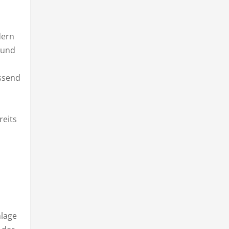
dern
 und
ssend
reits
nlage