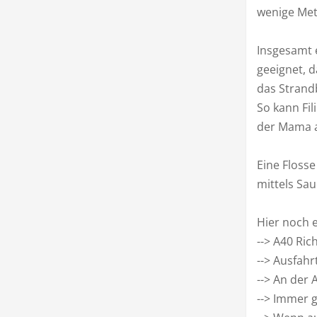
wenige Met
Insgesamt 
geeignet, d
das Strandb
So kann Fi
der Mama a
Eine Flosse
mittels Sa
Hier noch 
--> A40 Ric
--> Ausfahr
--> An der 
--> Immer 