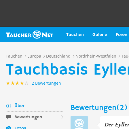
Tauchen
Galerie
Foren
Tauchen
Europa
Deutschland
Nordrhein-Westfalen
Tau
Tauchbasis Eylle
2 Bewertungen
Über
Bewertungen(2)
Bewertungen
Der Eyller
Fotos