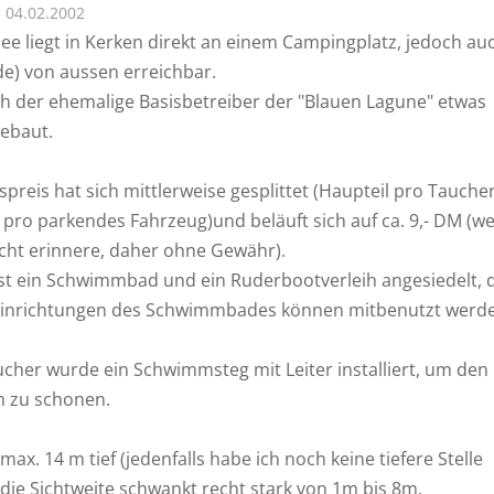
04.02.2002
See liegt in Kerken direkt an einem Campingplatz, jedoch au
de) von aussen erreichbar.
ich der ehemalige Basisbetreiber der "Blauen Lagune" etwas
ebaut.
tspreis hat sich mittlerweise gesplittet (Haupteil pro Taucher
l pro parkendes Fahrzeug)und beläuft sich auf ca. 9,- DM (w
echt erinnere, daher ohne Gewähr).
ist ein Schwimmbad und ein Ruderbootverleih angesiedelt, 
Einrichtungen des Schwimmbades können mitbenutzt werd
ucher wurde ein Schwimmsteg mit Leiter installiert, um den
h zu schonen.
 max. 14 m tief (jedenfalls habe ich noch keine tiefere Stelle
die Sichtweite schwankt recht stark von 1m bis 8m.