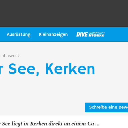
Ausrüstung
Kleinanzeigen
chbasen
r See, Kerken
Schreibe eine Bew
 See liegt in Kerken direkt an einem Ca ...