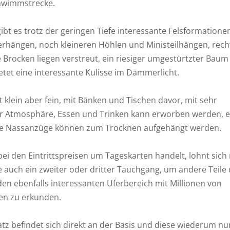
hwimmstrecke.
ibt es trotz der geringen Tiefe interessante Felsformatione
erhängen, noch kleineren Höhlen und Ministeilhängen, rech
 Brocken liegen verstreut, ein riesiger umgestürtzter Baum
etet eine interessante Kulisse im Dämmerlicht.
st klein aber fein, mit Bänken und Tischen davor, mit sehr
r Atmosphäre, Essen und Trinken kann erworben werden, ev
e Nassanzüge können zum Trocknen aufgehängt werden.
bei den Eintrittspreisen um Tageskarten handelt, lohnt sich
e auch ein zweiter oder dritter Tauchgang, um andere Teile
en ebenfalls interessanten Uferbereich mit Millionen von
n zu erkunden.
tz befindet sich direkt an der Basis und diese wiederum nu