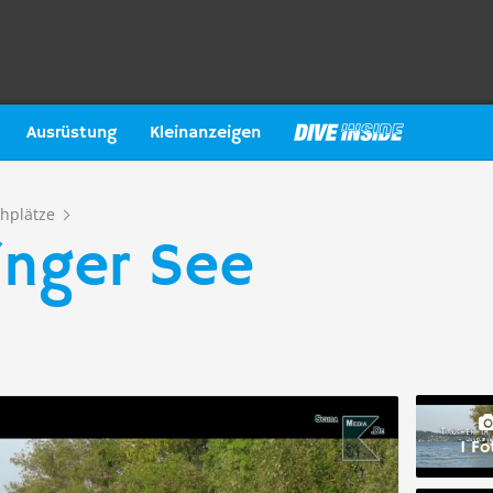
Ausrüstung
Kleinanzeigen
hplätze
inger See
1 Fo