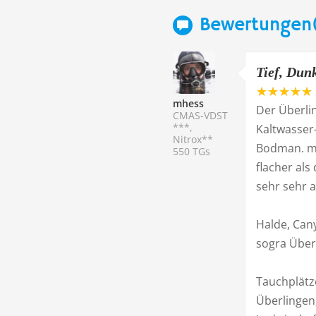
Bewertungen(
Tief, Dunk
mhess
Der Überlin
CMAS-VDST
***,
Kaltwasser
Nitrox**
Bodman. mi
550 TGs
flacher als
sehr sehr 
Halde, Can
sogra Über
Tauchplätze
Überlingen