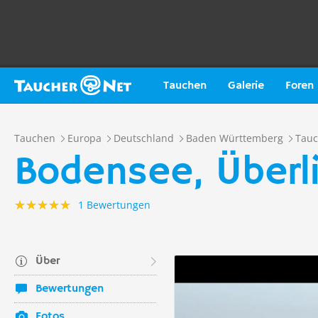
Tauchen
Galerie
Foren
Tauchen
Europa
Deutschland
Baden Württemberg
Tauc
Bodensee, Überl
1 Bewertungen
Über
Bewertungen
Fotos