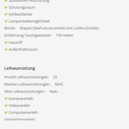
Spülbecken Ausrüstung
Schulungsraum
Schliessfächer
Lampenlademöglichkeit
Boote:
Maype (SeaFunLanzarote) und Lobke (Zodiak).
Entfernung Tauchgewässer:
150 meter.
Hausriff
Aufenthaltsraum
Leihausrüstung
Anzahl Leihausrüstungen:
25
Marken Leihausrüstungen:
SEAC
Alter Leihausrüstungen:
Nein.
Kameraverleih
Videoverleih
Computerverleih
Rebreatherverleih