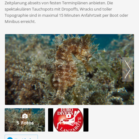
Zeitplanung abseits von festen Terminplänen anbieten. Die
spektakulären Tauchspots mit Dropoffs, Wracks und toller
Topographie sind in maximal 15 Minuten Anfahrtzeit per Boot oder
Minibus erreicht.
5 Fotos
1 Videos