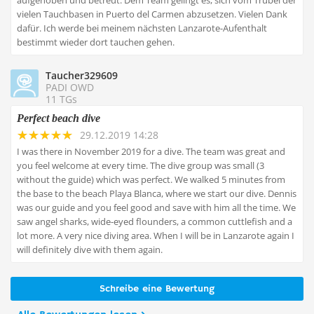
aufgehoben und betreut. Dem Team gelingt es, sich vom Trubel der
vielen Tauchbasen in Puerto del Carmen abzusetzen. Vielen Dank
dafür. Ich werde bei meinem nächsten Lanzarote-Aufenthalt
bestimmt wieder dort tauchen gehen.
Taucher329609
PADI OWD
11 TGs
Perfect beach dive
29.12.2019 14:28
I was there in November 2019 for a dive. The team was great and
you feel welcome at every time. The dive group was small (3
without the guide) which was perfect. We walked 5 minutes from
the base to the beach Playa Blanca, where we start our dive. Dennis
was our guide and you feel good and save with him all the time. We
saw angel sharks, wide-eyed flounders, a common cuttlefish and a
lot more. A very nice diving area. When I will be in Lanzarote again I
will definitely dive with them again.
Schreibe eine Bewertung