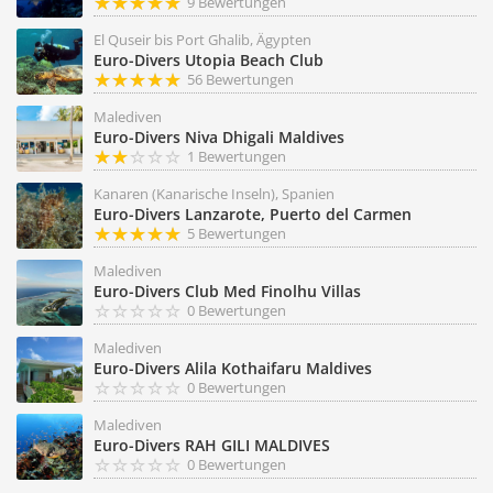
9 Bewertungen
El Quseir bis Port Ghalib, Ägypten
Euro-Divers Utopia Beach Club
56 Bewertungen
Malediven
Euro-Divers Niva Dhigali Maldives
1 Bewertungen
Kanaren (Kanarische Inseln), Spanien
Euro-Divers Lanzarote, Puerto del Carmen
5 Bewertungen
Malediven
Euro-Divers Club Med Finolhu Villas
0 Bewertungen
Malediven
Euro-Divers Alila Kothaifaru Maldives
0 Bewertungen
Malediven
Euro-Divers RAH GILI MALDIVES
0 Bewertungen