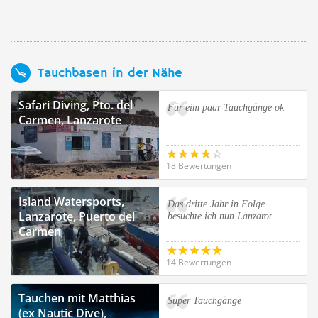
Tauchbasen in der Nähe
Safari Diving, Pto. del
Für eim paar Tauchgänge ok
Carmen, Lanzarote
18 Bewertungen
Island Watersports,
Das dritte Jahr in Folge
Lanzarote, Puerto del
besuchte ich nun Lanzarot
Carmen
14 Bewertungen
Tauchen mit Matthias
Super Tauchgänge
(ex Nautic Dive),