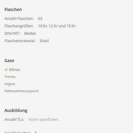
Flaschen
Anzahl Flaschen:
63
Flaschengrößen:
10 ltr, 12 ltr und 15 ltr.
DIN/INT:
Beides
Flaschenmaterial:
Stahl
Gase
Nitrox
Trimix
Argon
Rebreathersupport
Ausbildung
Anzahl TLs:
NIcht spezifiziert.