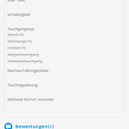
Max. Tiefe:
Schwierigkeit:
Tauchgangstyp:
Wrack-TG
Strömungs-TG
Höhlen-TG
Bergseetauchgang
Steilwandtauchgang
Nächste Füllmöglichkeit:
Tauchregulierung:
Nächster Notruf / Kammer:
Bewertungen(1)