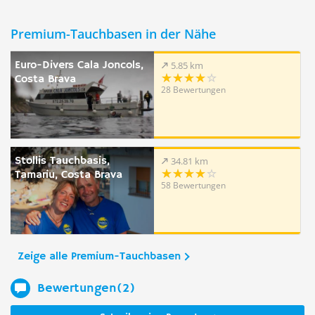
Premium-Tauchbasen in der Nähe
Euro-Divers Cala Joncols,
5.85 km
Costa Brava
28 Bewertungen
Stollis Tauchbasis,
34.81 km
Tamariu, Costa Brava
58 Bewertungen
Zeige alle Premium-Tauchbasen
Bewertungen(2)