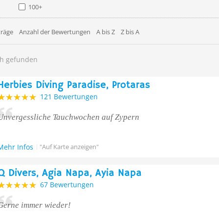
100+
träge
Anzahl der Bewertungen
A bis Z
Z bis A
ch gefunden
Herbies Diving Paradise, Protaras
121 Bewertungen
Unvergessliche Tauchwochen auf Zypern
Mehr Infos
"Auf Karte anzeigen"
Q Divers, Agia Napa, Ayia Napa
67 Bewertungen
Gerne immer wieder!