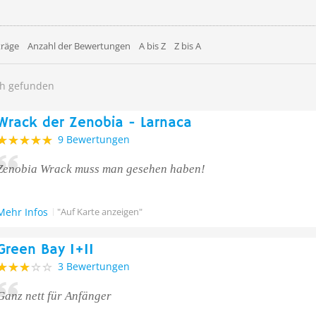
träge
Anzahl der Bewertungen
A bis Z
Z bis A
ch gefunden
Wrack der Zenobia - Larnaca
9 Bewertungen
Zenobia Wrack muss man gesehen haben!
Mehr Infos
"Auf Karte anzeigen"
Green Bay I+II
3 Bewertungen
Ganz nett für Anfänger