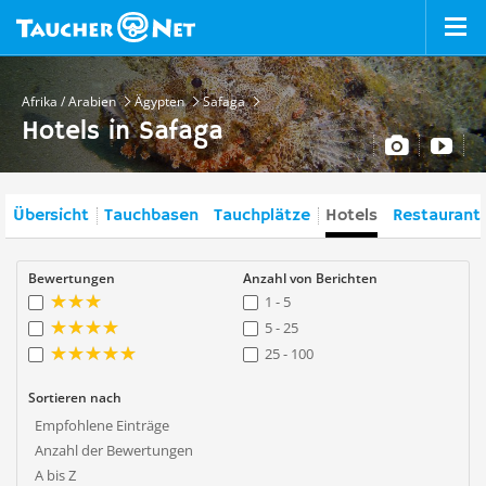
Afrika / Arabien
Ägypten
Safaga
Hotels in Safaga
Übersicht
Tauchbasen
Tauchplätze
Hotels
Restaurant
Bewertungen
Anzahl von Berichten
1 - 5
5 - 25
25 - 100
Sortieren nach
Empfohlene Einträge
Anzahl der Bewertungen
A bis Z