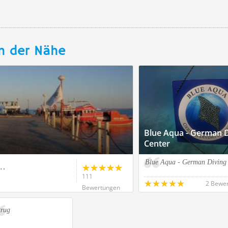
n der Nähe
Blue Aqua - German D
Center
Blue Aqua - German Diving
s…
111
2 Bewe
Bewertungen
trug