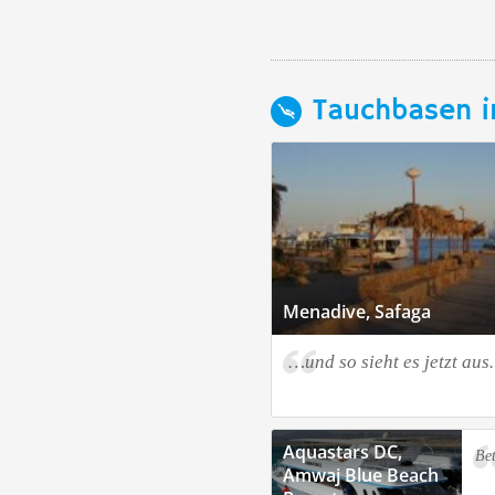
Tauchbasen i
Menadive, Safaga
…und so sieht es jetzt au
Aquastars DC,
Be
Amwaj Blue Beach