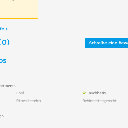
fe
(0)
Schreibe eine Bew
os
artments
Pool
Tauchbasis
Fitnessbereich
Behindertengerecht
on