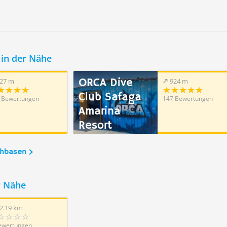
in der Nähe
ORCA Dive
27 m
924 m
Club Safaga
 Bewertungen
147 Bewertungen
Amarina
Resort
chbasen
r Nähe
2.19 km
ewertungen