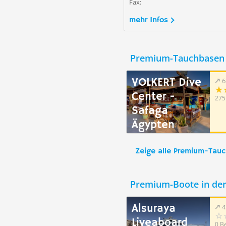
Fax:
mehr Infos
Premium-Tauchbasen 
VOLKERT Dive
6
Center -
275
Safaga
Ägypten
Zeige alle Premium-Tau
Premium-Boote in de
Alsuraya
4
Liveaboard
0 B