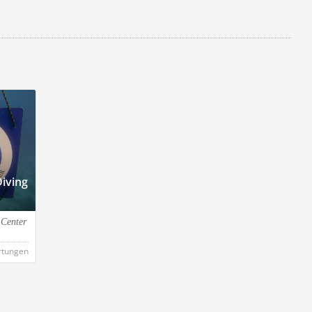
iving
 Center
rtungen