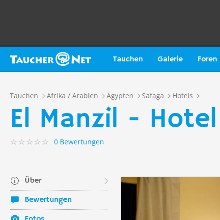
Tauchen
Galerie
Foren
Tauchen
Afrika / Arabien
Ägypten
Safaga
Hotels
El Manzil - Hote
0 Bewertungen
Über
Bewertungen
Fotos