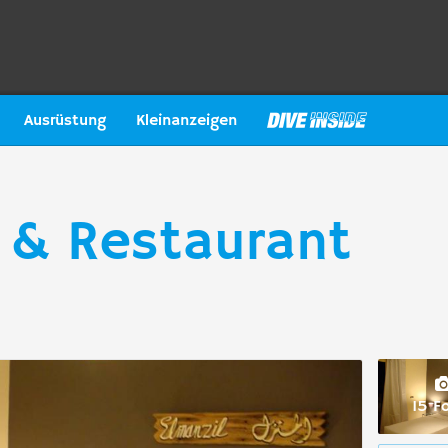
Ausrüstung
Kleinanzeigen
l & Restaurant
15 F