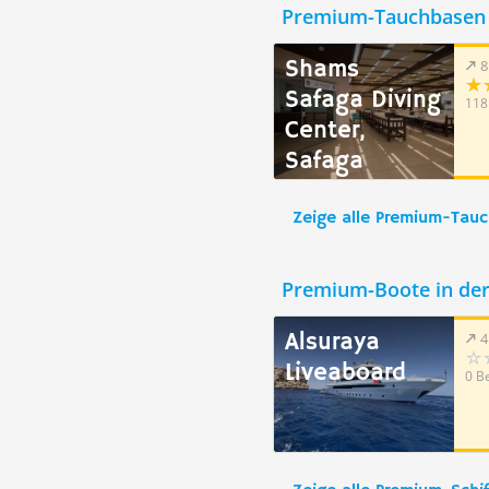
Premium-Tauchbasen 
Shams
8
Safaga Diving
118
Center,
Safaga
Zeige alle Premium-Tau
Premium-Boote in de
Alsuraya
4
Liveaboard
0 B