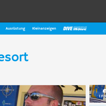
Ausrüstung
Kleinanzeigen
esort
1 Fo