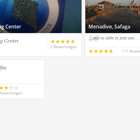
ng Center
Menadive, Safaga
…und so sieht es jetzt aus…
g Center
2 Bewertungen
111 Bewe
trug
Bewertungen