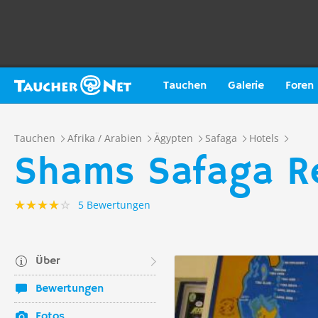
Tauchen
Galerie
Foren
Tauchen
Afrika / Arabien
Ägypten
Safaga
Hotels
Shams Safaga R
5 Bewertungen
Über
Bewertungen
Fotos