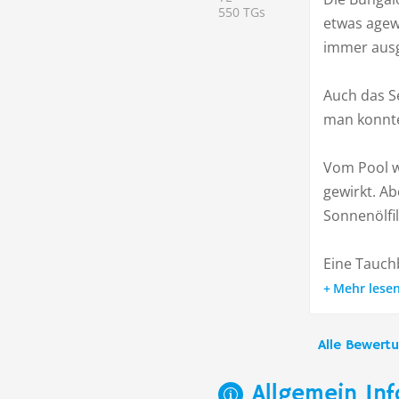
550 TGs
etwas agew
immer aus
Auch das Se
man konnte
Vom Pool w
gewirkt. A
Sonnenölfi
Eine Tauchb
Mehr lese
Alle Bewert
Allgemein Inf