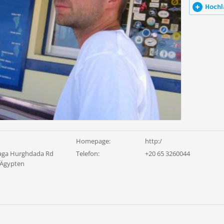
Hochl
Homepage:
http:/
aga Hurghdada Rd
Telefon:
+20 65 3260044
 Ägypten