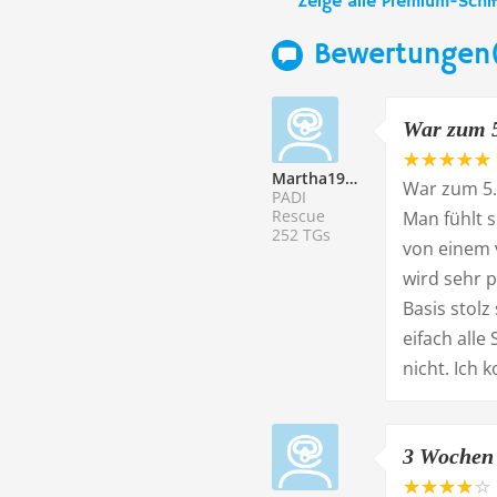
Zeige alle Premium-Schif
Bewertungen
War zum 5
Martha198720
War zum 5.
PADI
Rescue
Man fühlt s
252 TGs
von einem v
wird sehr p
Basis stolz
eifach alle 
nicht. Ich
3 Wochen 