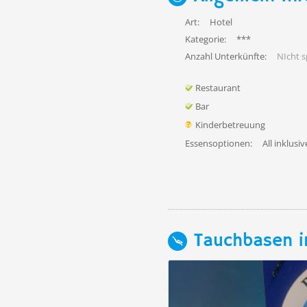
Art:
Hotel
Kategorie:
***
Anzahl Unterkünfte:
NIcht sp
Restaurant
Bar
Kinderbetreuung
Essensoptionen:
All inklusiv
Tauchbasen i