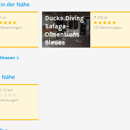
in der Nähe
Ducks Diving
1 m
276 m
Safaga-
 Bewertungen
152 Bewertungen
Dimensions
Bleues
chbasen
r Nähe
1.72 km
ewertungen