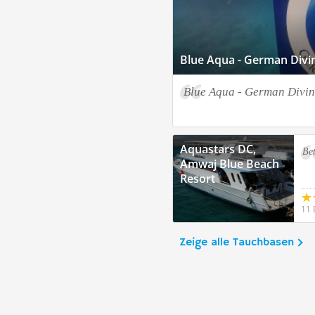
Blue Aqua - German Divi
Blue Aqua - German Divin
Aquastars DC,
Be
Amwaj Blue Beach
Resort
11 
Zeige alle Tauchbasen