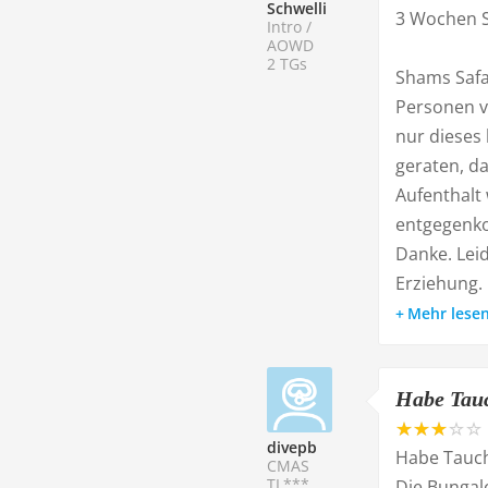
Schwelli
3 Wochen S
Intro /
AOWD
2 TGs
Shams Safa
Personen v
nur dieses
geraten, d
Aufenthalt 
entgegenko
Danke. Lei
Erziehung. 
Mehr lese
Habe Tauc
divepb
Habe Tauch
CMAS
TL***
Die Bungal