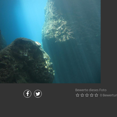
Bewerte dieses Foto
0 Bewertu




