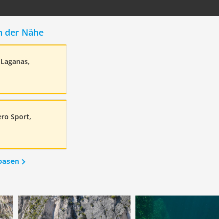
n der Nähe
 Laganas,
ero Sport,
basen