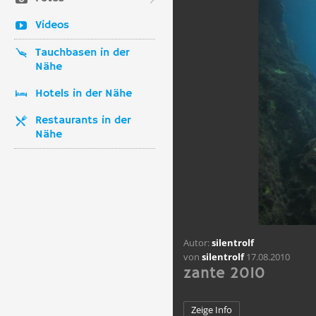
Videos
Tauchbasen in der
Nähe
Hotels in der Nähe
Restaurants in der
Nähe
Autor:
silentrolf
von
silentrolf
17.08.2010
zante 2010
Zeige Info