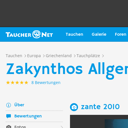
Tauchen
Galerie
Foren
Tauchen
Europa
Griechenland
Tauchplätze
Zakynthos Allge
8 Bewertungen
Über
zante 2010
Bewertungen
Fotos