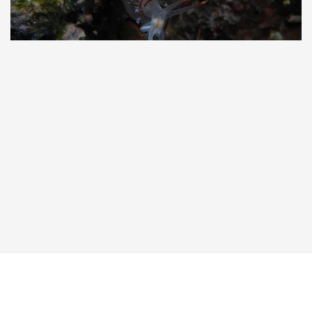
Taucher.Net