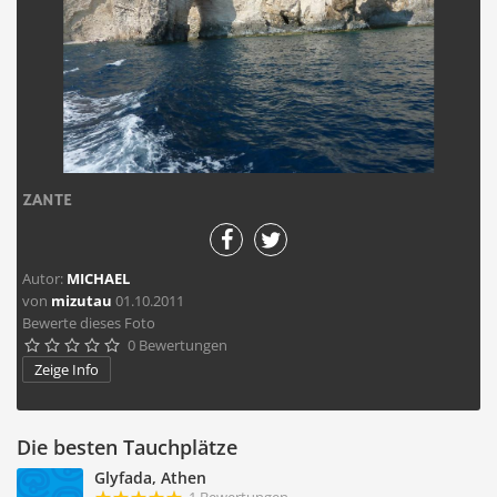
ZANTE
Autor:
MICHAEL
von
mizutau
01.10.2011
Bewerte dieses Foto
0 Bewertungen





Zeige Info
Die besten Tauchplätze
Glyfada, Athen