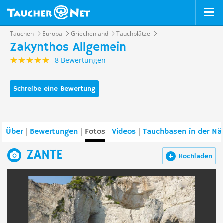
Tauchen
Europa
Griechenland
Tauchplätze
Zakynthos Allgemein
8 Bewertungen
Schreibe eine Bewertung
Über
Bewertungen
Fotos
Videos
Tauchbasen in der Nä
ZANTE
Hochladen