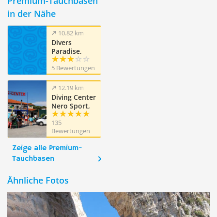
Premium-Tauchbasen
in der Nähe
10.82 km
Divers
Paradise,
Laganas,
5 Bewertungen
Zakynthos
12.19 km
Diving Center
Nero Sport,
Zakynthos
135
Bewertungen
Zeige alle Premium-
Tauchbasen
Ähnliche Fotos