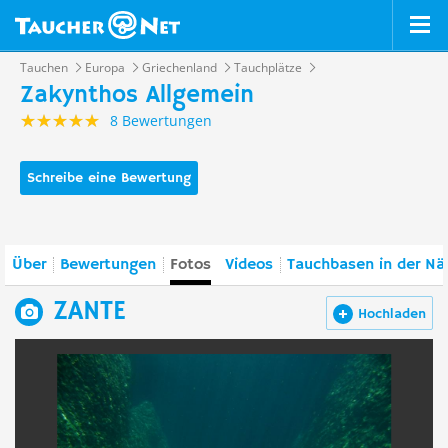
Tauchen
Europa
Griechenland
Tauchplätze
Zakynthos Allgemein
8 Bewertungen
Schreibe eine Bewertung
Über
Bewertungen
Fotos
Videos
Tauchbasen in der Nä
ZANTE
Hochladen