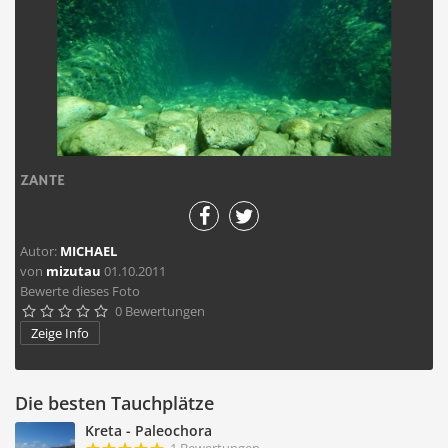
ZANTE
Autor:
MICHAEL
von
mizutau
01.10.2011
Bewerte dieses Foto
0 Bewertungen





Zeige Info
Die besten Tauchplätze
Kreta - Paleochora