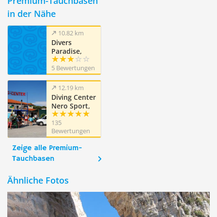
Premium-Tauchbasen
in der Nähe
10.82 km
Divers
Paradise,
Laganas,
5 Bewertungen
Zakynthos
12.19 km
Diving Center
Nero Sport,
Zakynthos
135
Bewertungen
Zeige alle Premium-
Tauchbasen
Ähnliche Fotos