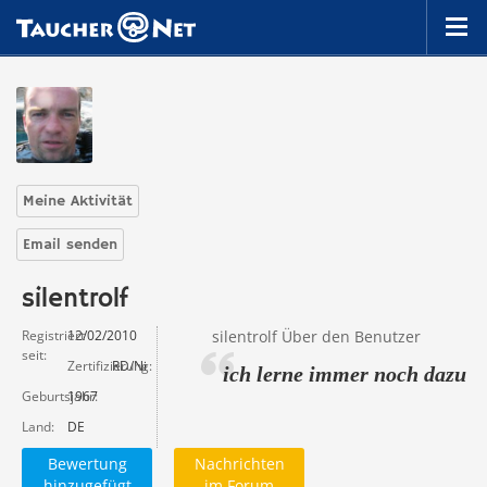
Meine Aktivität
Email senden
silentrolf
Registriert
12/02/2010
silentrolf Über den Benutzer
seit
Zertifizierung
RD/Nitrox/Trockentau
ich lerne immer noch dazu
Geburtsjahr
1967
Land
DE
Bewertung
Nachrichten
hinzugefügt
im Forum