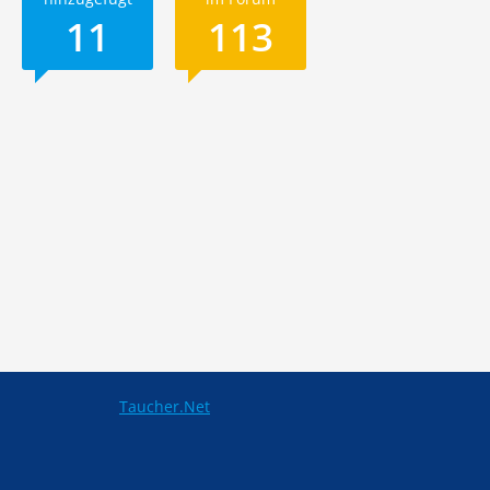
11
113
Taucher.Net