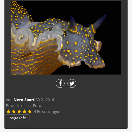
von
Nero-Sport
30.01.2016
Bewerte dieses Foto
4 Bewertungen





Zeige Info