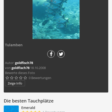
Tulamben
Autor:
goldfisch78
von
goldfisch78
18.10.2008
Bewerte dieses Foto
0 Bewertungen





Zeige Info
Die besten Tauchplätze
Emerald