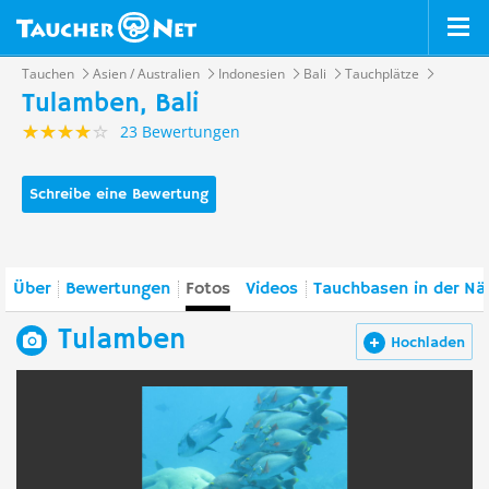
Tauchen
Asien / Australien
Indonesien
Bali
Tauchplätze
Tulamben, Bali
23 Bewertungen
Schreibe eine Bewertung
Über
Bewertungen
Fotos
Videos
Tauchbasen in der Nä
Tulamben
Hochladen