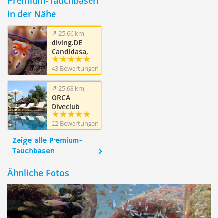
Premium-Tauchbasen
in der Nähe
25.66 km
diving.DE
Candidasa,
Candi Beach,
43 Bewertungen
Bali
25.68 km
ORCA
Diveclub
Candidasa,
22 Bewertungen
Bali
Zeige alle Premium-
Tauchbasen
Ähnliche Fotos