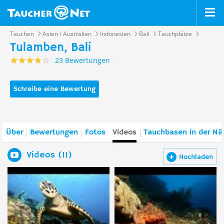
Tauchen
Asien / Australien
Indonesien
Bali
Tauchplätze
Tulamben, Bali
23 Bewertungen
Schreibe eine Bewertung
Über
Bewertungen
Fotos
Videos
Tauchbasen in der Nä
Videos (11)
Hochladen