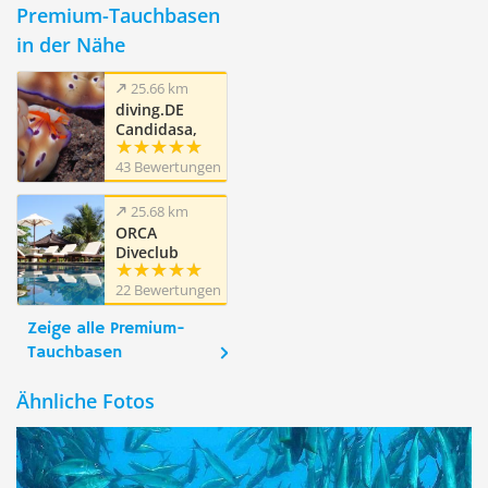
Premium-Tauchbasen
in der Nähe
25.66 km
diving.DE
Candidasa,
Candi Beach,
43 Bewertungen
Bali
25.68 km
ORCA
Diveclub
Candidasa,
22 Bewertungen
Bali
Zeige alle Premium-
Tauchbasen
Ähnliche Fotos