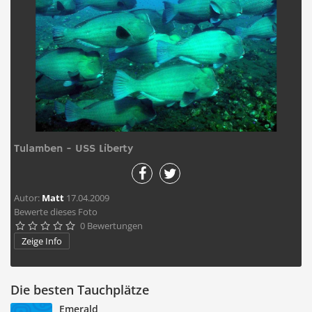
Tulamben - USS Liberty
Autor:
Matt
17.04.2009
Bewerte dieses Foto
0 Bewertungen





Zeige Info
Die besten Tauchplätze
Emerald