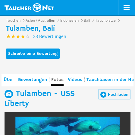
Tauchen
Asien / Australien
Indonesien
Bali
Tauchplätze
Tulamben, Bali
23 Bewertungen
Schreibe eine Bewertung
Über
Bewertungen
Fotos
Videos
Tauchbasen in der Nä
Tulamben - USS
Hochladen
Liberty