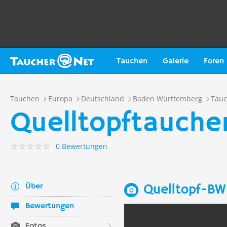
Tauchen
Galerie
Foren
Tauchen
Europa
Deutschland
Baden Württemberg
Tauc
Quelltopftauche
0 Bewertungen
Über
Quelltopf-BW
Bewertungen
Fotos