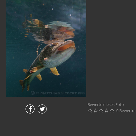
Bewerte dieses Foto
0 Bewertu




