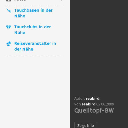
Tauchbasen in der
Nähe
Tauchclubs in der
Nähe
Reiseveranstalter in
der Nähe
Autor:
seabird
von
seabird
02.06.2009
Quelltopf-BW
Zeige Info