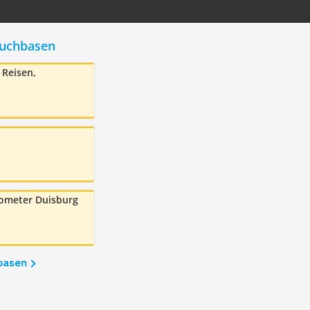
auchbasen
Reisen,
n
someter Duisburg
basen