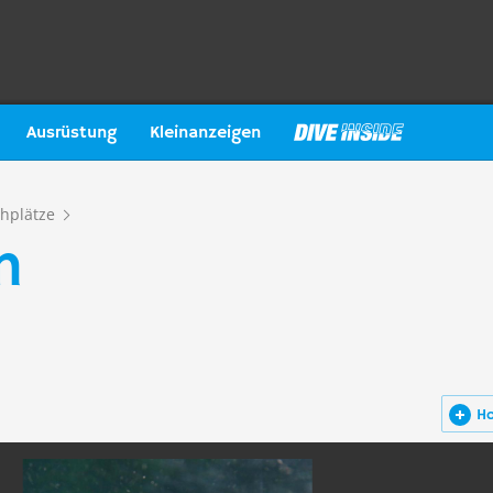
Ausrüstung
Kleinanzeigen
hplätze
n
H