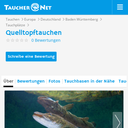
Tauchen
Europa
Deutschland
Baden Württemberg
Tauchplätze
Quelltopftauchen
0 Bewertungen
Schreibe eine Bewertung
Über
Bewertungen
Fotos
Tauchbasen in der Nähe
Tauc