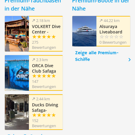
Premium-Tauchbasen
Premium-Boote in der
in der Nähe
Nähe
2.18 km
44.22 km
VOLKERT Dive
Alsuraya
Center -
Liveaboard
Safaga
275
0 Bewertungen
Ägypten
Bewertungen
Zeige alle Premium-
Schiffe
2.3 km
ORCA Dive
Club Safaga
Amarina
147
Resort
Bewertungen
2.44 km
Ducks Diving
Safaga-
Dimensions
152
Bleues
Bewertungen