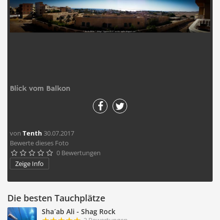
Blick vom Balkon
von
Tenth
30.07.2017
Bewerte dieses Foto
0 Bewertungen





Zeige Info
Die besten Tauchplätze
Sha´ab Ali - Shag Rock