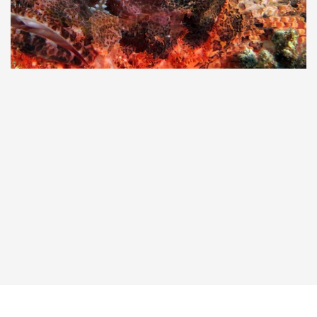
Taucher.Net