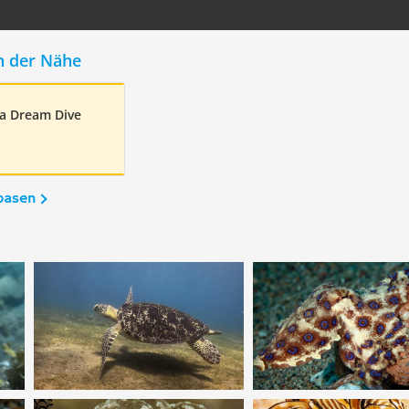
n der Nähe
ea Dream Dive
basen