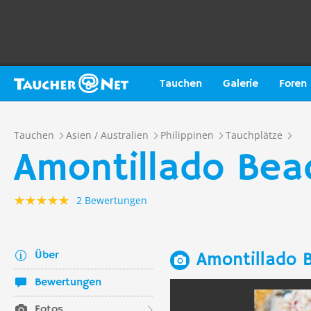
Tauchen
Galerie
Foren
Tauchen
Asien / Australien
Philippinen
Tauchplätze
Amontillado Bea
2 Bewertungen
Über
Amontillado 
Bewertungen
Fotos