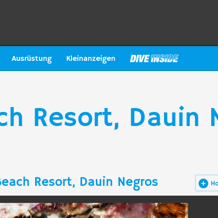
Ausrüstung
Kleinanzeigen
ch Resort, Dauin 
Beach Resort, Dauin Negros
H