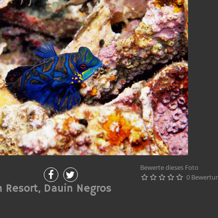
Bewerte dieses Foto
0 Bewertu





 Resort, Dauin Negros