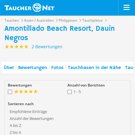
Tauchen
Asien / Australien
Philippinen
Tauchplätze
Amontillado Beach Resort, Dauin
Negros
2 Bewertungen
Über
Bewertungen
Fotos
Tauchbasen in der Nähe
Tauc
Bewertungen
Anzahl von Berichten
1 - 5
Sortieren nach
Empfohlene Einträge
Anzahl der Bewertungen
A bis Z
Z bis A