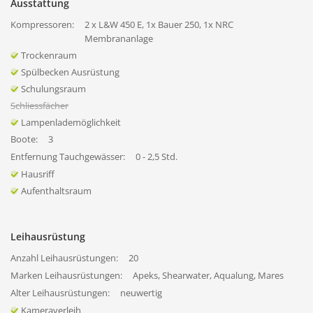
Ausstattung
Kompressoren:
2 x L&W 450 E, 1x Bauer 250, 1x NRC
Membrananlage
Trockenraum
Spülbecken Ausrüstung
Schulungsraum
Schliessfächer
Lampenlademöglichkeit
Boote:
3
Entfernung Tauchgewässer:
0 - 2,5 Std.
Hausriff
Aufenthaltsraum
Leihausrüstung
Anzahl Leihausrüstungen:
20
Marken Leihausrüstungen:
Apeks, Shearwater, Aqualung, Mares
Alter Leihausrüstungen:
neuwertig
Kameraverleih