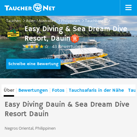
Tauchen
Asien / Australien
Philippinen
Tauchbasen
Easy Diving & Sea Dream Dive
Resort, Dauin
43 Bewertungen
Schreibe eine Bewertung
Über
Bewertungen
Fotos
Tauchsafaris in der Nähe
Tau
Easy Diving Dauin & Sea Dream Dive
Resort Dauin
Negros Oriental, Philippinen