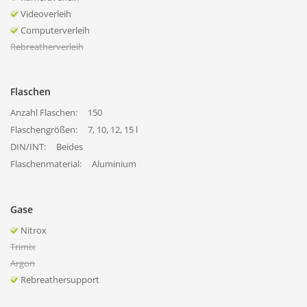
Videoverleih
Computerverleih
Rebreatherverleih
Flaschen
Anzahl Flaschen:
150
Flaschengrößen:
7, 10, 12, 15 l
DIN/INT:
Beides
Flaschenmaterial:
Aluminium
Gase
Nitrox
Trimix
Argon
Rebreathersupport