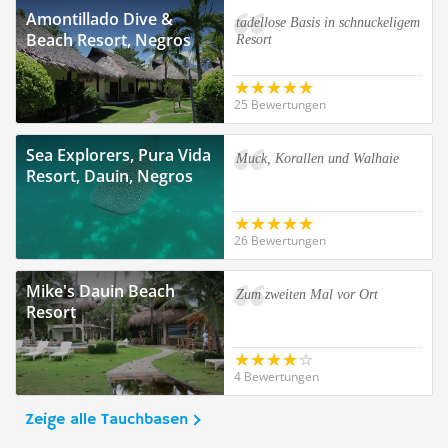
Amontillado Dive &
tadellose Basis in schnuckeligem
Beach Resort, Negros
Resort
25 Bewertungen
Sea Explorers, Pura Vida
Muck, Korallen und Walhaie
Resort, Dauin, Negros
26 Bewertungen
Mike's Dauin Beach
Zum zweiten Mal vor Ort
Resort
4 Bewertungen
Zeige alle Tauchbasen