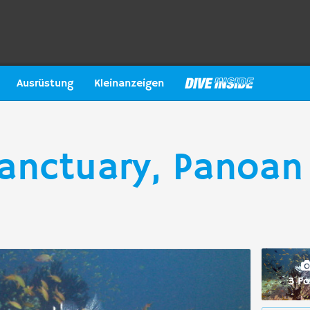
Ausrüstung
Kleinanzeigen
anctuary, Panoan 
3 Fo