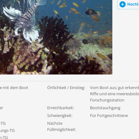
Hochl
e mit dem Boot
Örtlichkeit / Einstieg:
Vom Boot aus; gut erkenn
Riffe und eine meeresbiol
Forschungsstation
er
Erreichbarkeit:
Bootstauchgang
Schwierigkeit:
Für Fortgeschrittene
-TG
Nächste
Füllmöglichkeit:
ungs-TG
n-TG