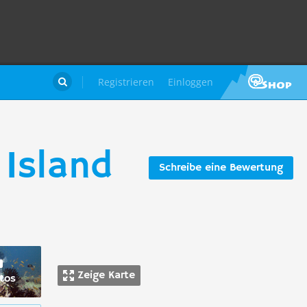
Registrieren
Einloggen

Island
Schreibe eine Bewertung
Zeige Karte
tos