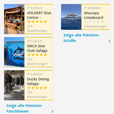
3.28 km
45.38 km
VOLKERT Dive
Alsuraya
Center -
Liveaboard
Safaga
275
0 Bewertungen
Ägypten
Bewertungen
Zeige alle Premium-
Schiffe
3.33 km
ORCA Dive
Club Safaga
Amarina
147
Resort
Bewertungen
3.45 km
Ducks Diving
Safaga-
Dimensions
152
Bleues
Bewertungen
Zeige alle Premium-
Tauchbasen