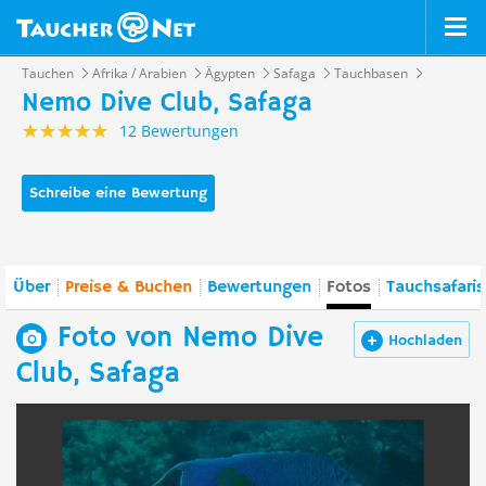
Tauchen
Afrika / Arabien
Ägypten
Safaga
Tauchbasen
Nemo Dive Club, Safaga
12 Bewertungen
Schreibe eine Bewertung
Über
Preise & Buchen
Bewertungen
Fotos
Tauchsafaris
Foto von Nemo Dive
Hochladen
Club, Safaga