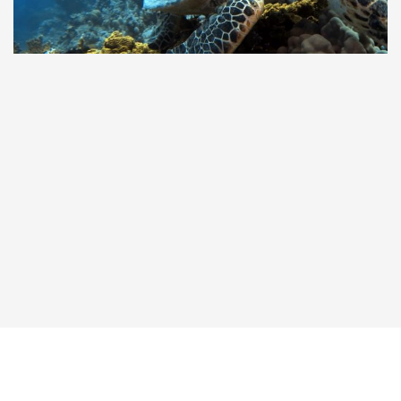
Taucher.Net