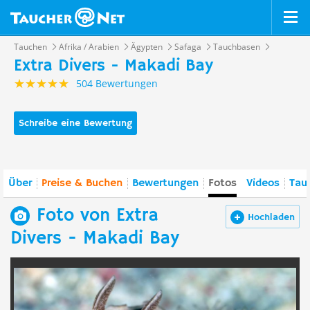
Tauchen
Afrika / Arabien
Ägypten
Safaga
Tauchbasen
Extra Divers - Makadi Bay
504 Bewertungen
Schreibe eine Bewertung
Über
Preise & Buchen
Bewertungen
Fotos
Videos
Tauc
Foto von Extra
Hochladen
Divers - Makadi Bay