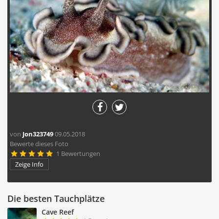
von
Jon323749
09.05.2018
Bewerte dieses Foto
1 Bewertungen





Zeige Info
Die besten Tauchplätze
Cave Reef