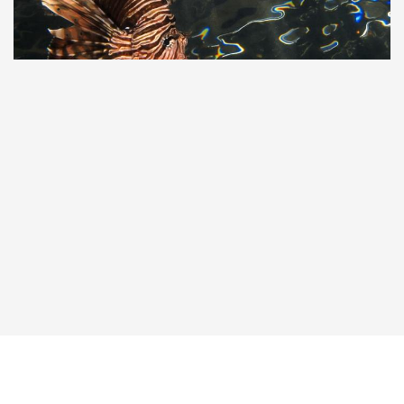
Taucher.Net