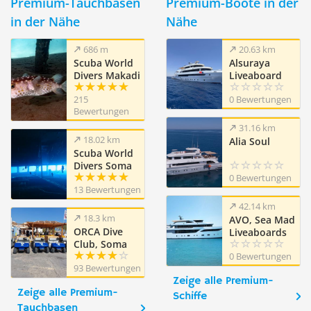
Premium-Tauchbasen
Premium-Boote in der
in der Nähe
Nähe
686 m
20.63 km
Scuba World
Alsuraya
Divers Makadi
Liveaboard
Bay
215
0 Bewertungen
Bewertungen
31.16 km
18.02 km
Alia Soul
Scuba World
Divers Soma
Bay,
0 Bewertungen
13 Bewertungen
Mövenpick
Resort (ex
42.14 km
Caribbean
18.3 km
AVO, Sea Mad
World Resort)
ORCA Dive
Liveaboards
Club, Soma
Bay
0 Bewertungen
93 Bewertungen
Zeige alle Premium-
Zeige alle Premium-
Schiffe
Tauchbasen