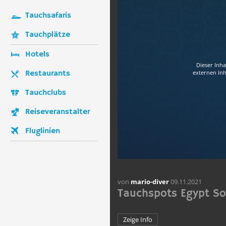
Tauchsafaris
Tauchplätze
Hotels
Dieser Inha
Restaurants
externen Inh
Tauchclubs
Reiseveranstalter
Fluglinien
von
mario-diver
09.11.2021
Tauchspots Egypt S
Zeige Info