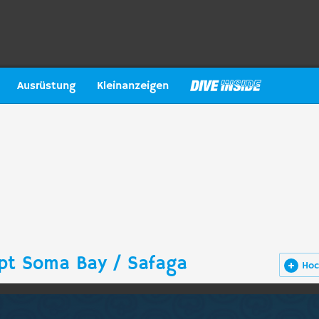
Ausrüstung
Kleinanzeigen
pt Soma Bay / Safaga
Hoc