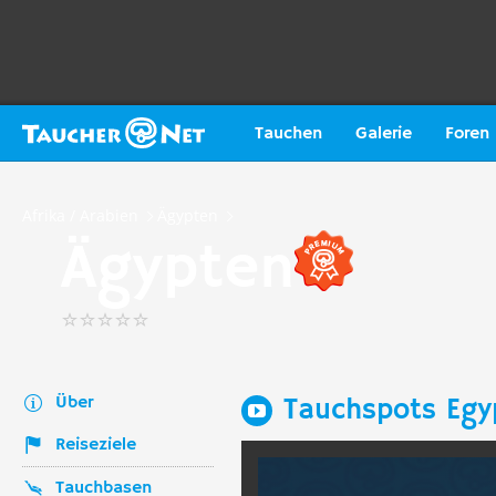
Tauchen
Galerie
Foren
Afrika / Arabien
Ägypten
Ägypten
Über
Tauchspots Egy
Reiseziele
Tauchbasen