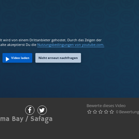
lt wird von einem Drittanbieter gehostet. Durch das Zeigen der
alte akzeptierst Du die
Nutzungsbedingungen
von youtube.com.
Video laden
Nicht erneut nachfragen
Bewerte dieses Video
0 Bewertun





oma Bay / Safaga