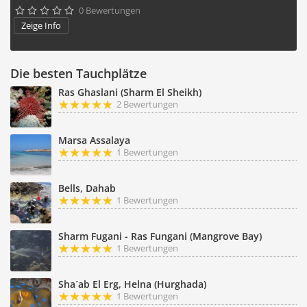
0 Bewertungen





Zeige Info
Die besten Tauchplätze
Ras Ghaslani (Sharm El Sheikh)
2 Bewertungen
Marsa Assalaya
1 Bewertungen
Bells, Dahab
1 Bewertungen
Sharm Fugani - Ras Fungani (Mangrove Bay)
1 Bewertungen
Sha´ab El Erg, Helna (Hurghada)
1 Bewertungen