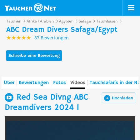
Tauchen
Afrika / Arabien
Ägypten
Safaga
Tauchbasen
ABC Dream Divers Safaga/Egypt
87 Bewertungen
Schreibe eine Bewertung
Über
Bewertungen
Fotos
Videos
Tauchsafaris in der N
Red Sea Divng ABC
Hochladen
Dreamdivers 2024 I