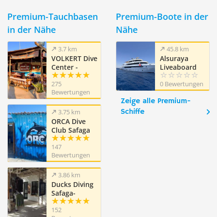
Premium-Tauchbasen
Premium-Boote in der
in der Nähe
Nähe
3.7 km
45.8 km
VOLKERT Dive
Alsuraya
Center -
Liveaboard
Safaga
275
0 Bewertungen
Ägypten
Bewertungen
Zeige alle Premium-
Schiffe
3.75 km
ORCA Dive
Club Safaga
Amarina
147
Resort
Bewertungen
3.86 km
Ducks Diving
Safaga-
Dimensions
152
Bleues