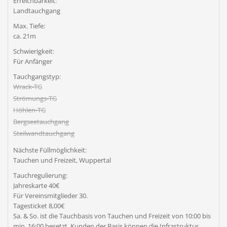
Erreichbarkeit:
Landtauchgang
Max. Tiefe:
ca. 21m
Schwierigkeit:
Für Anfänger
Tauchgangstyp:
Wrack-TG
Strömungs-TG
Höhlen-TG
Bergseetauchgang
Steilwandtauchgang
Nächste Füllmöglichkeit:
Tauchen und Freizeit, Wuppertal
Tauchregulierung:
Jahreskarte 40€
Für Vereinsmitglieder 30.
Tagesticket 8,00€
Sa. & So. ist die Tauchbasis von Tauchen und Freizeit von 10:00 bis
min. 16:00 besetzt. Kunden der Basis können die Infrastruktur