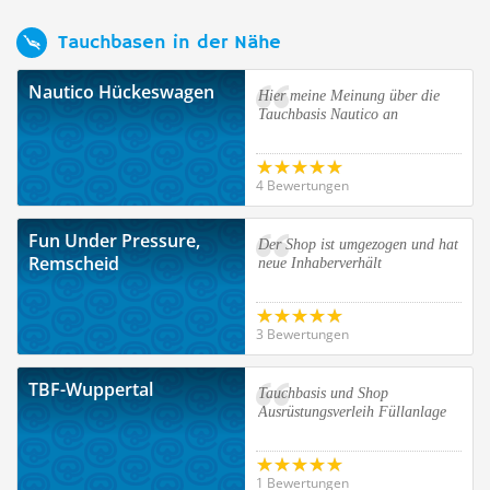
Tauchbasen in der Nähe
Nautico Hückeswagen
Hier meine Meinung über die
Tauchbasis Nautico an
4 Bewertungen
Fun Under Pressure,
Der Shop ist umgezogen und hat
Remscheid
neue Inhaberverhält
3 Bewertungen
TBF-Wuppertal
Tauchbasis und Shop
Ausrüstungsverleih Füllanlage
1 Bewertungen