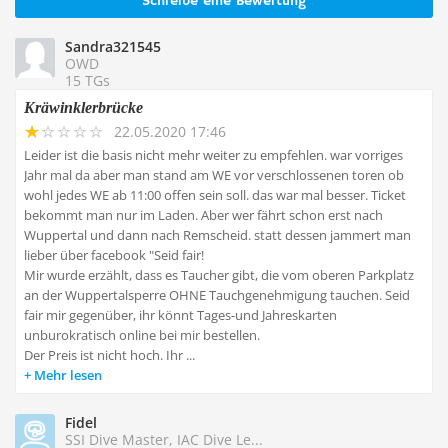
Schreibe eine Bewertung
Sandra321545
OWD
15 TGs
Kräwinklerbrücke
22.05.2020 17:46
Leider ist die basis nicht mehr weiter zu empfehlen. war vorriges
Jahr mal da aber man stand am WE vor verschlossenen toren ob
wohl jedes WE ab 11:00 offen sein soll. das war mal besser. Ticket
bekommt man nur im Laden. Aber wer fährt schon erst nach
Wuppertal und dann nach Remscheid. statt dessen jammert man
lieber über facebook "Seid fair!
Mir wurde erzählt, dass es Taucher gibt, die vom oberen Parkplatz
an der Wuppertalsperre OHNE Tauchgenehmigung tauchen. Seid
fair mir gegenüber, ihr könnt Tages-und Jahreskarten
unburokratisch online bei mir bestellen.
Der Preis ist nicht hoch. Ihr ...
Mehr lesen
Fidel
SSI Dive Master, IAC Dive Le...