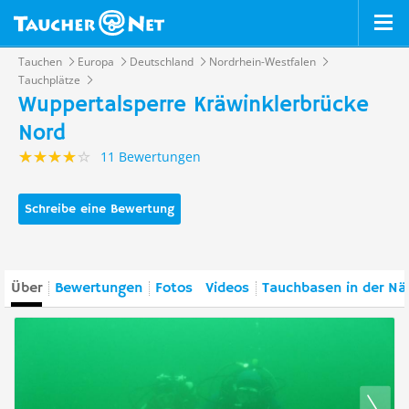
Tauchen
Europa
Deutschland
Nordrhein-Westfalen
Tauchplätze
Wuppertalsperre Kräwinklerbrücke
Nord
11 Bewertungen
Schreibe eine Bewertung
Über
Bewertungen
Fotos
Videos
Tauchbasen in der Nä