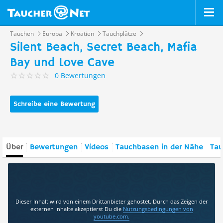
Tauchen
Europa
Kroatien
Tauchplätze
Silent Beach, Secret Beach, Mafia
Bay und Love Cave
0 Bewertungen
Schreibe eine Bewertung
Über
Bewertungen
Videos
Tauchbasen in der Nähe
Tau
Dieser Inhalt wird von einem Drittanbieter gehostet. Durch das Zeigen der
externen Inhalte akzeptierst Du die
Nutzungsbedingungen
von
youtube.com.