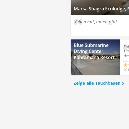
Marsa Shagra Ecolodge,
Oben hui, unten pfui
Blue Submarine
Wa
Diving Center,
Ha
de
Kahramana Resort,
Marsa Alam
10 
Zeige alle Tauchbasen