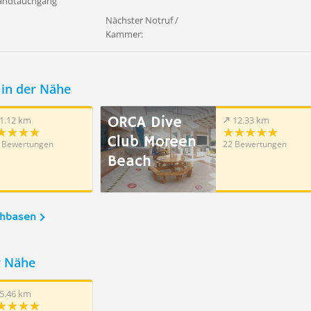
wandtauchgang
Nächster Notruf /
Kammer:
in der Nähe
ORCA Dive
1.12 km
12.33 km
Club Moreen
 Bewertungen
22 Bewertungen
Beach
chbasen
r Nähe
5.46 km