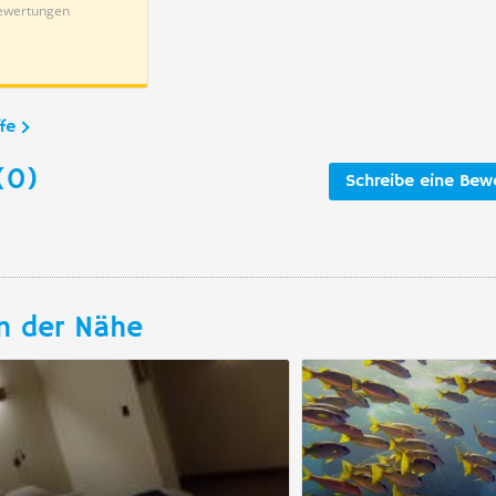
ewertungen
fe
(0)
Schreibe eine Bew
n der Nähe