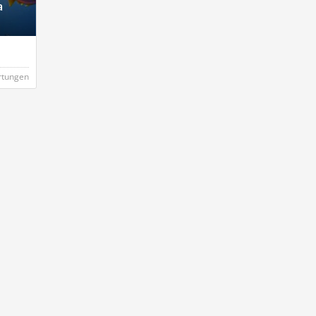
a
rtungen