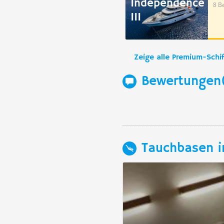
Independence
8 B
III
Zeige alle Premium-Schif
Bewertungen
Tauchbasen i