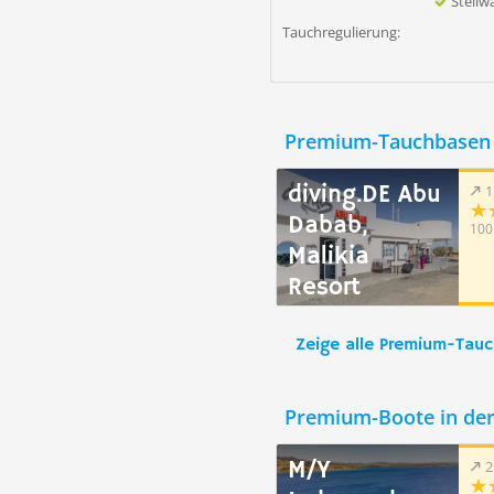
Steil
Tauchregulierung:
Premium-Tauchbasen 
diving.DE Abu
1
Dabab,
100
Malikia
Resort
Zeige alle Premium-Tau
Premium-Boote in de
M/Y
2