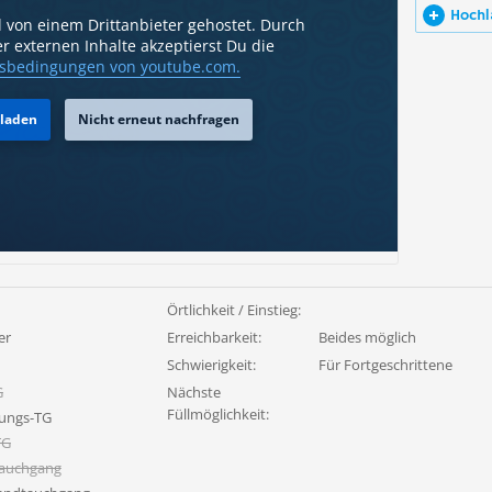
Hochl
d von einem Drittanbieter gehostet. Durch
r externen Inhalte akzeptierst Du die
sbedingungen
von youtube.com.
 laden
Nicht erneut nachfragen
Örtlichkeit / Einstieg:
er
Erreichbarkeit:
Beides möglich
Schwierigkeit:
Für Fortgeschrittene
G
Nächste
Füllmöglichkeit:
ungs-TG
TG
tauchgang