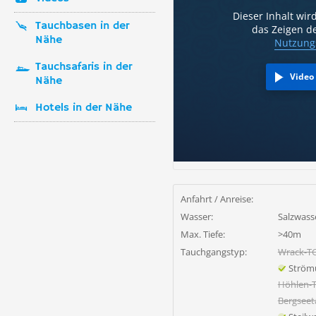
Dieser Inhalt wir
Tauchbasen in der
das Zeigen de
Nähe
Nutzung
Tauchsafaris in der
Video
Nähe
Hotels in der Nähe
Anfahrt / Anreise:
Wasser:
Salzwass
Max. Tiefe:
>40m
Tauchgangstyp:
Wrack-T
Ström
Höhlen-
Bergsee