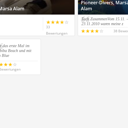
Pioneer-Divers, Mars
 Marsa Alam
Alam
Tach ZusammenVom 15.11. -
23.11.2010 waren meine z
33
38 Bewe
Bewertungen
r das erste Mal im
biba Beach und mit
n Blue
Bewertungen