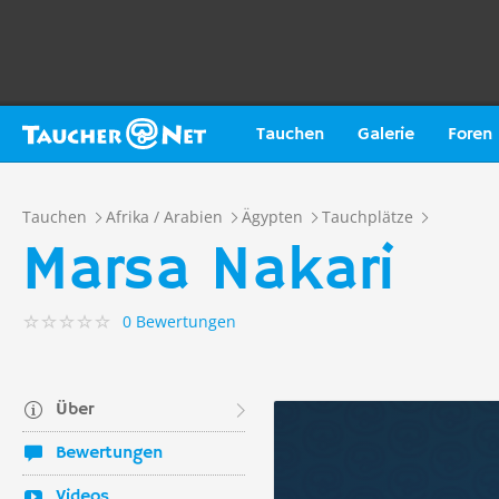
Tauchen
Galerie
Foren
Tauchen
Afrika / Arabien
Ägypten
Tauchplätze
Marsa Nakari
0 Bewertungen
Über
Bewertungen
Videos