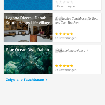
0 Bewertungen
Lagona Divers - Dahab
Erstklassige Tauchbasis für Rec.
South, Happy Life Village
und Tec. Tauchen
47 Bewertungen
Blue Ocean Dive, Dahab
Wiederholungsgefahr :-)
36 Bewertungen
Zeige alle Tauchbasen