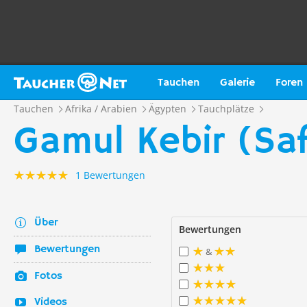
Tauchen
Galerie
Foren
Tauchen
Afrika / Arabien
Ägypten
Tauchplätze
Gamul Kebir (Sa
1 Bewertungen
Über
Bewertungen
Bewertungen
&
Fotos
Videos