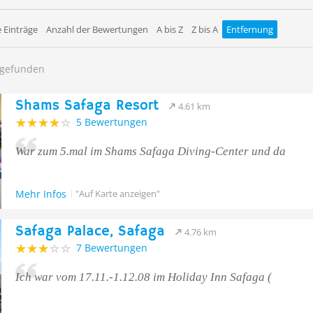
 Einträge
Anzahl der Bewertungen
A bis Z
Z bis A
Entfernung
h gefunden
Shams Safaga Resort
4.61 km
5 Bewertungen
War zum 5.mal im Shams Safaga Diving-Center und da
Mehr Infos
"Auf Karte anzeigen"
Safaga Palace, Safaga
4.76 km
7 Bewertungen
Ich war vom 17.11.-1.12.08 im Holiday Inn Safaga (