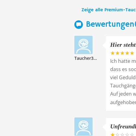
Zeige alle Premium-Tau
Bewertungen
Hier steh
Taucher334189
Ich hatte 
dass es so
viel Gedul
Tauchgänge
Auf jeden w
aufgehoben
Unfreundl