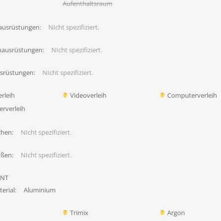
Aufenthaltsraum
ausrüstungen:
NIcht spezifiziert.
hausrüstungen:
NIcht spezifiziert.
usrüstungen:
NIcht spezifiziert.
rleih
Videoverleih
Computerverleih
erverleih
chen:
NIcht spezifiziert.
ößen:
NIcht spezifiziert.
INT
erial:
Aluminium
Trimix
Argon