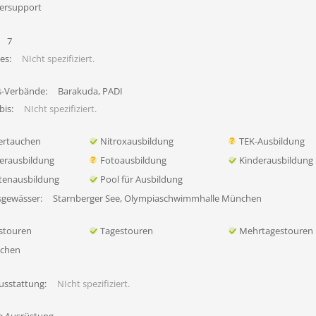
ersupport
7
es:
NIcht spezifiziert.
s-Verbände:
Barakuda, PADI
bis:
NIcht spezifiziert.
ertauchen
Nitroxausbildung
TEK-Ausbildung
erausbildung
Fotoausbildung
Kinderausbildung
tenausbildung
Pool für Ausbildung
sgewässer:
Starnberger See, Olympiaschwimmhalle München
stouren
Tagestouren
Mehrtagestouren
uchen
usstattung:
NIcht spezifiziert.