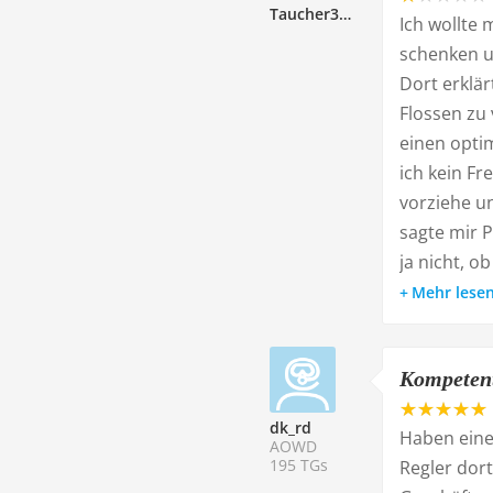
Taucher333159
Ich wollte
schenken u
Dort erklär
Flossen zu
einen opti
ich kein F
vorziehe u
sagte mir P
ja nicht, ob
Mehr lese
Kompetent
dk_rd
Haben eine
AOWD
195 TGs
Regler dort