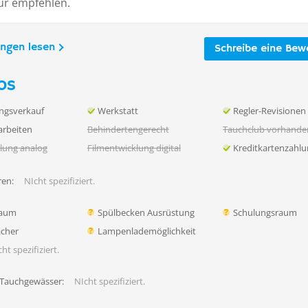
ur empfehlen.
ungen lesen
Schreibe eine Bew
os
ngsverkauf
Werkstatt
Regler-Revisionen
rbeiten
Behindertengerecht
Tauchclub vorhande
lung analog
Filmentwicklung digital
Kreditkartenzahl
en:
NIcht spezifiziert.
raum
Spülbecken Ausrüstung
Schulungsraum
ächer
Lampenlademöglichkeit
ht spezifiziert.
 Tauchgewässer:
NIcht spezifiziert.