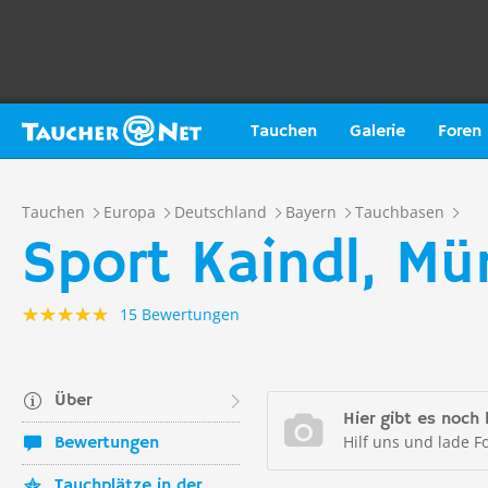
Tauchen
Galerie
Foren
Tauchen
Europa
Deutschland
Bayern
Tauchbasen
Sport Kaindl, M
15 Bewertungen
Über
Hier gibt es noch 
Hilf uns und lade F
Bewertungen
Tauchplätze in der