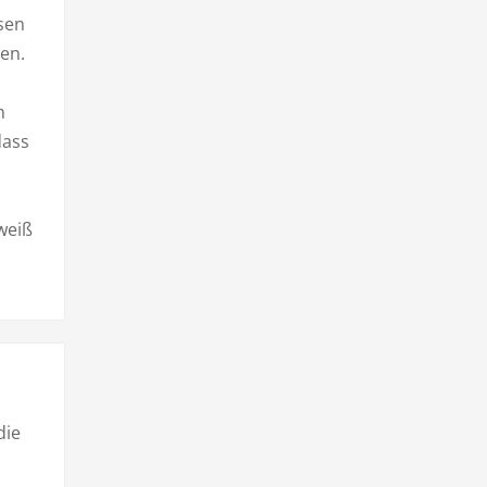
sen
en.
m
dass
weiß
die