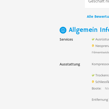
Geschäft n
Alle Bewert
Allgemein Inf
Services
Ausrüstu
Neoprena
Filmentwick
Ausstattung
Kompressor
Trocken
Schliessf
Boote:
NIc
Entfernung