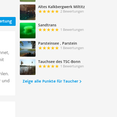
Altes Kalkbergwerk Miltitz
2 Bewertungen
ertung
Sandtrans
1 Bewertungen
Parsteinsee , Parstein
1 Bewertungen
hnet,
it
Tauchsee des TSC-Bonn
1 Bewertungen
hlen.
r und
Zeige alle Punkte für Taucher