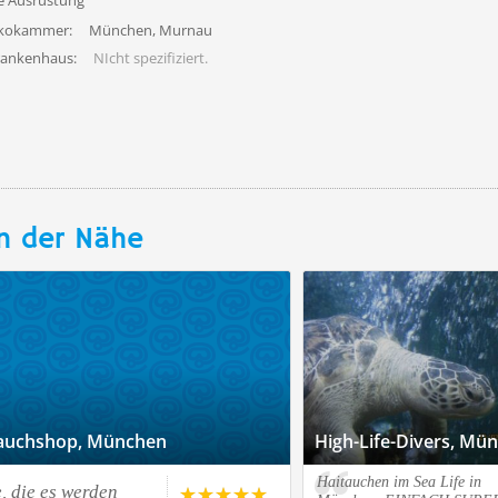
fe Ausrüstung
ekokammer:
München, Murnau
rankenhaus:
NIcht spezifiziert.
n der Nähe
 Tauchshop, München
High-Life-Divers, Mü
Haitauchen im Sea Life in
, die es werden