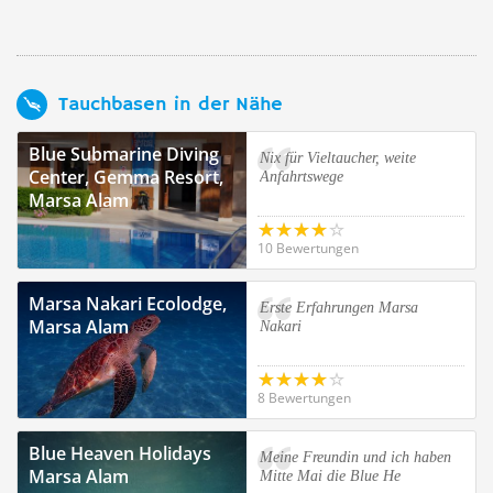
Tauchbasen in der Nähe
Blue Submarine Diving
Nix für Vieltaucher, weite
Center, Gemma Resort,
Anfahrtswege
Marsa Alam
10 Bewertungen
Marsa Nakari Ecolodge,
Erste Erfahrungen Marsa
Marsa Alam
Nakari
8 Bewertungen
Blue Heaven Holidays
Meine Freundin und ich haben
Marsa Alam
Mitte Mai die Blue He