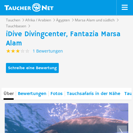
Tauchen
Afrika / Arabien
Ägypten
Marsa Alam und südlich
Tauchbasen
iDive Divingcenter, Fantazia Marsa
Alam
1 Bewertungen
Schreibe eine Bewertung
Über
Bewertungen
Fotos
Tauchsafaris in der Nähe
Tau