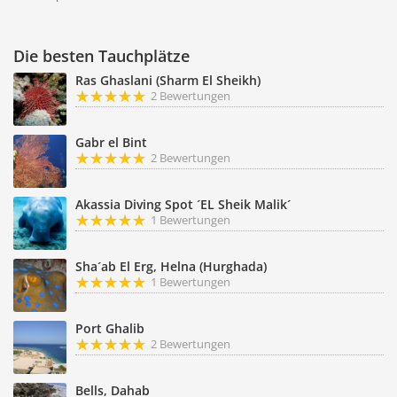
Die besten Tauchplätze
Ras Ghaslani (Sharm El Sheikh)
2 Bewertungen
Gabr el Bint
2 Bewertungen
Akassia Diving Spot ´EL Sheik Malik´
1 Bewertungen
Sha´ab El Erg, Helna (Hurghada)
1 Bewertungen
Port Ghalib
2 Bewertungen
Bells, Dahab