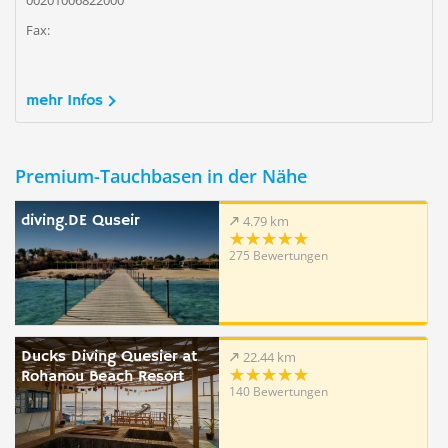
00201006822000
Fax:
mehr Infos
Premium-Tauchbasen in der Nähe
diving.DE Quseir
4.79 km
275 Bewertungen
Ducks Diving Quesier at
22.44 km
Rohanou Beach Resort
140 Bewertungen