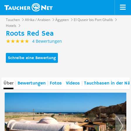
Tauchen
Afrika / Arabien
Ägypten
El Quseir bis Port Ghalib
Hotels
Roots Red Sea
4 Bewertungen
Schreibe eine Bewertung
Über
Bewertungen
Fotos
Videos
Tauchbasen in der Nä