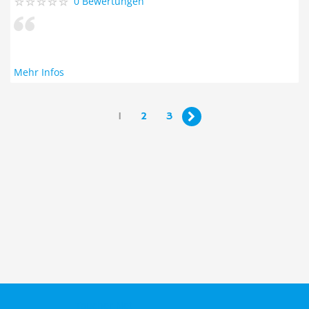
0 Bewertungen
Mehr Infos
1
2
3

Taucher.Net