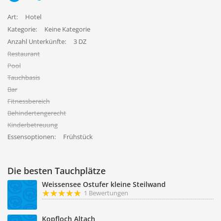
Art:
Hotel
Kategorie:
Keine Kategorie
Anzahl Unterkünfte:
3 DZ
Restaurant
Pool
Tauchbasis
Bar
Fitnessbereich
Behindertengerecht
Kinderbetreuung
Essensoptionen:
Frühstück
Die besten Tauchplätze
Weissensee Ostufer kleine Steilwand
1 Bewertungen
Kopfloch Altach