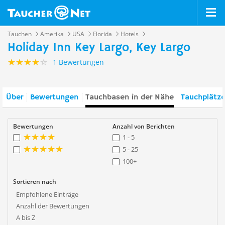
Tauchen
Amerika
USA
Florida
Hotels
Holiday Inn Key Largo, Key Largo
1 Bewertungen
Über
Bewertungen
Tauchbasen in der Nähe
Tauchplätze
Bewertungen
Anzahl von Berichten
1 - 5
5 - 25
100+
Sortieren nach
Empfohlene Einträge
Anzahl der Bewertungen
A bis Z