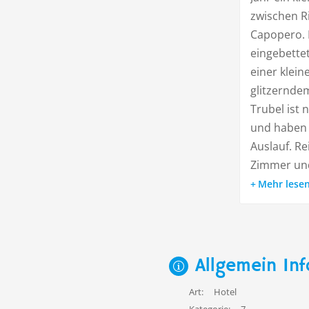
zwischen R
Capopero. 
eingebette
einer klei
glitzernde
Trubel ist
und haben 
Auslauf. R
Zimmer und 
Mehr lese
Allgemein Inf
Art:
Hotel