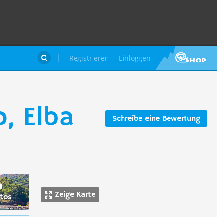
Registrieren
Einloggen

, Elba
Schreibe eine Bewertung
Zeige Karte
tos