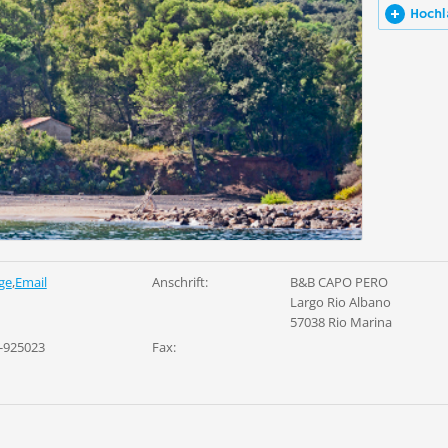
Hochl
ge
,
Email
Anschrift:
B&B CAPO PERO
Largo Rio Albano
57038 Rio Marina
-925023
Fax: