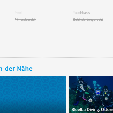
Pool
Tauchbasis
Fitnessbereich
Behindertengerecht
n der Nähe
Bluelba Diving, Ottone