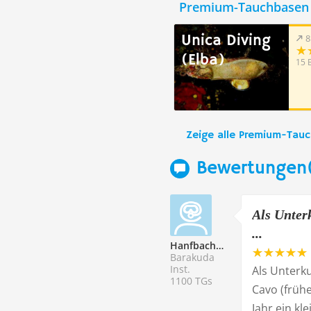
Premium-Tauchbasen 
Unica Diving
8
(Elba)
15 
Zeige alle Premium-Tau
Bewertungen(
Als Unter
...
Hanfbach203713
Barakuda
Inst.
Als Unterk
1100 TGs
Cavo (frühe
Jahr ein k