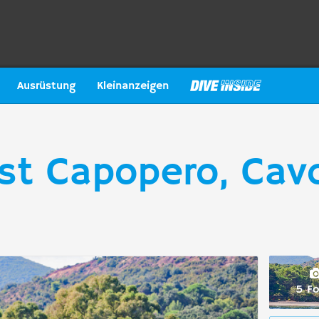
Ausrüstung
Kleinanzeigen
st Capopero, Cavo
5 Fo