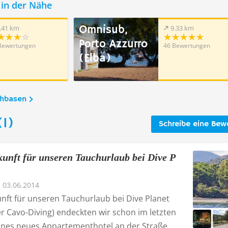
in der Nähe
Omnisub,
.41 km
9.33 km
Porto Azzurro
Bewertungen
46 Bewertungen
(Elba)
chbasen
1)
Schreibe eine Bew
kunft für unseren Tauchurlaub bei Dive P
03.06.2014
unft für unseren Tauchurlaub bei Dive Planet
r Cavo-Diving) endeckten wir schon im letzten
leines neues Appartementhotel an der Straße