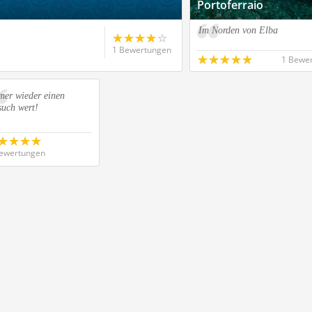
Portoferraio
Im Norden von Elba
1 Bewertungen
1 Bewe
mer wieder einen
such wert!
ewertungen