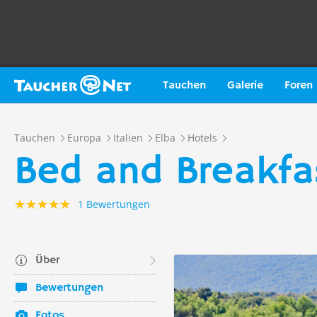
Tauchen
Galerie
Foren
Tauchen
Europa
Italien
Elba
Hotels
Bed and Breakfa
1 Bewertungen
Über
Bewertungen
Fotos