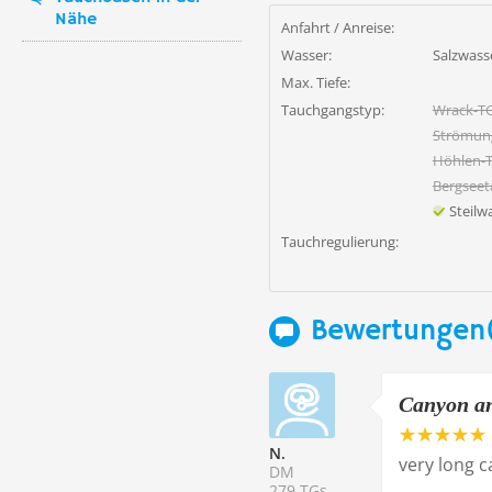
Nähe
Anfahrt / Anreise:
Wasser:
Salzwass
Max. Tiefe:
Tauchgangstyp:
Wrack-T
Strömun
Höhlen-
Bergsee
Steil
Tauchregulierung:
Bewertungen(
Canyon an
N.
very long 
DM
279 TGs