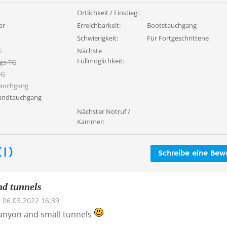
Örtlichkeit / Einstieg:
er
Erreichbarkeit:
Bootstauchgang
Schwierigkeit:
Für Fortgeschrittene
G
Nächste
Füllmöglichkeit:
gs-TG
TG
tauchgang
wandtauchgang
Nächster Notruf /
Kammer:
1)
Schreibe eine Bew
d tunnels
06.03.2022 16:39
canyon and small tunnels