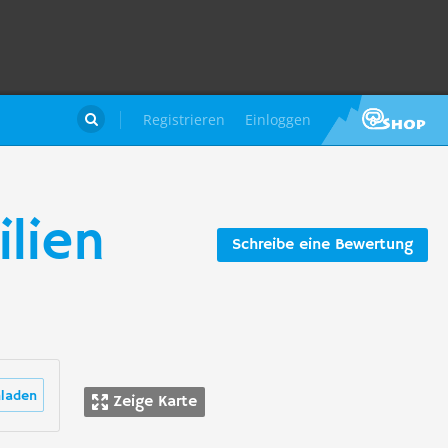
Registrieren
Einloggen

ilien
Schreibe eine Bewertung
laden
Zeige Karte