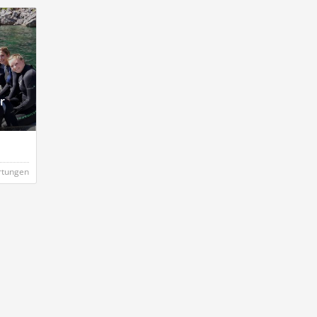
r
rtungen