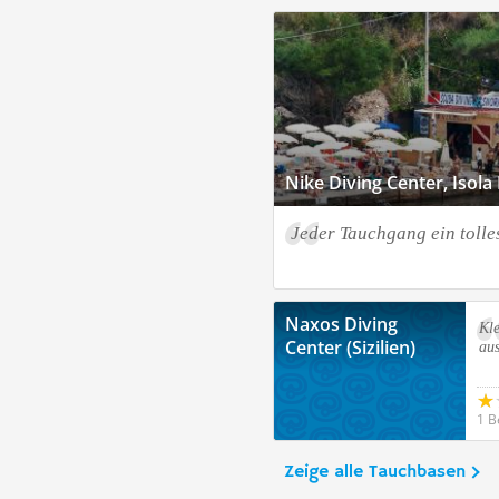
Nike Diving Center, Isola B
Jeder Tauchgang ein tolle
Naxos Diving
Kle
Center (Sizilien)
au
1 B
Zeige alle Tauchbasen