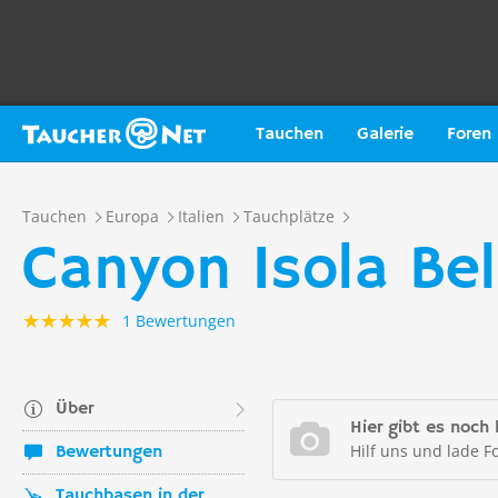
Tauchen
Galerie
Foren
Tauchen
Europa
Italien
Tauchplätze
Canyon Isola Bell
1 Bewertungen
Über
Hier gibt es noch 
Hilf uns und lade F
Bewertungen
Tauchbasen in der