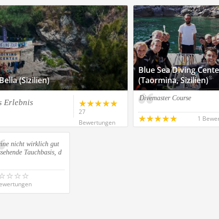
Blue Sea Diving Cente
ella (Sizilien)
(Taormina, Sizilien)
Divemaster Course
s Erlebnis
27
1 Bewe
Bewertungen
ine nicht wirklich gut
ssehende Tauchbasis, d
ewertungen