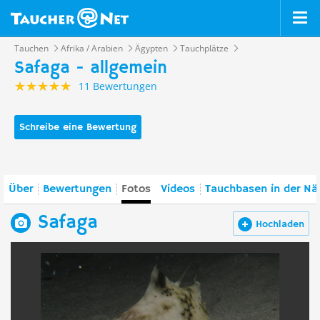
Tauchen
Afrika / Arabien
Ägypten
Tauchplätze
Safaga - allgemein
11 Bewertungen
Schreibe eine Bewertung
Über
Bewertungen
Fotos
Videos
Tauchbasen in der Nä
Safaga
Hochladen