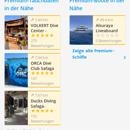
Premium-Tauchbasen
Premium-Boote in der
in der Nähe
Nähe
7.44 km
49.4 km
VOLKERT Dive
Alsuraya
Center -
Liveaboard
Safaga
275
0 Bewertungen
Ägypten
Bewertungen
Zeige alle Premium-
Schiffe
7.54 km
ORCA Dive
Club Safaga
Amarina
147
Resort
Bewertungen
7.67 km
Ducks Diving
Safaga-
Dimensions
152
Bleues
Bewertungen