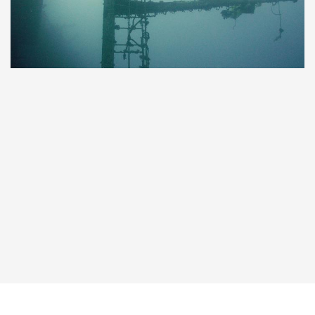
Taucher.Net