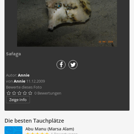
Safaga
Autor:
Annie
von
Annie
11.12.2009
Bewerte dieses Foto
0 Bewertungen





Zeige Info
Die besten Tauchplätze
Abu Manu (Marsa Alam)