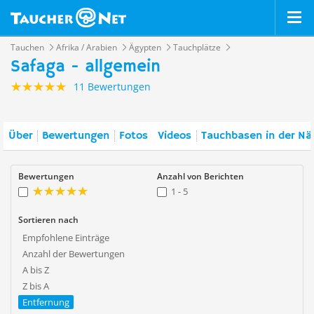
Tauchen
Afrika / Arabien
Ägypten
Tauchplätze
Safaga - allgemein
11 Bewertungen
Über
Bewertungen
Fotos
Videos
Tauchbasen in der Nä
Bewertungen
Anzahl von Berichten
1 - 5
Sortieren nach
Empfohlene Einträge
Anzahl der Bewertungen
A bis Z
Z bis A
Entfernung