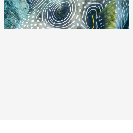
Taucher.Net