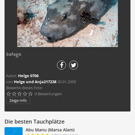
Safaga
Autor:
Helge 0706
von
Helge und Anja217238
30.01.2009
Bewerte dieses Foto
0 Bewertungen





Zeige Info
Die besten Tauchplätze
Abu Manu (Marsa Alam)