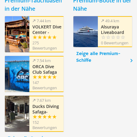
Premium-Tauchbasen
Premium-Boote in der
in der Nähe
Nähe
7.44 km
49.4 km
VOLKERT Dive
Alsuraya
Center -
Liveaboard
Safaga
275
0 Bewertungen
Ägypten
Bewertungen
Zeige alle Premium-
Schiffe
7.54 km
ORCA Dive
Club Safaga
Amarina
147
Resort
Bewertungen
7.67 km
Ducks Diving
Safaga-
Dimensions
152
Bleues
Bewertungen