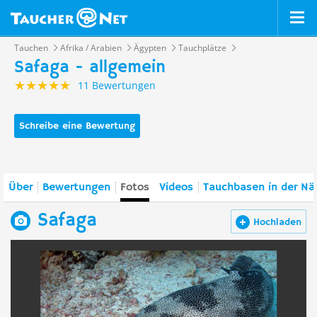
Tauchen
Afrika / Arabien
Ägypten
Tauchplätze
Safaga - allgemein
11 Bewertungen
Schreibe eine Bewertung
Über
Bewertungen
Fotos
Videos
Tauchbasen in der Nä
Safaga
Hochladen